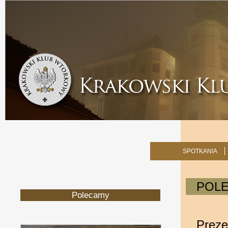
SPOTKANIA
POL
Polecamy
Prez