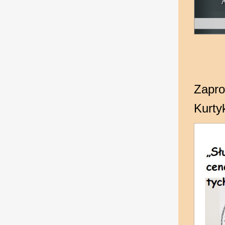
Zapr
Kurty