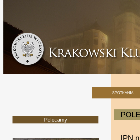
SPOTKANIA
POL
Polecamy
IPN n