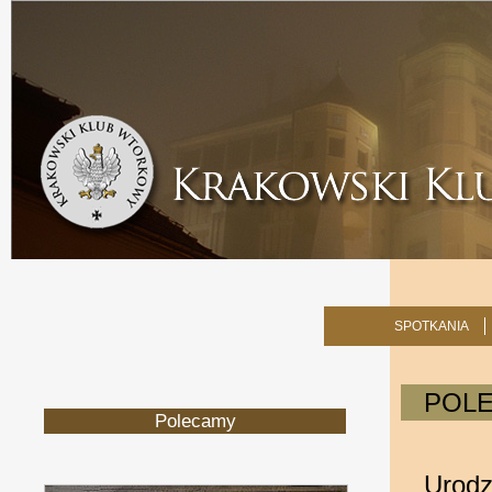
SPOTKANIA
POL
Polecamy
Urodz