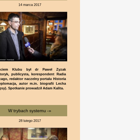
14 marca 2017
ściem Klubu był dr Paweł Zyzak
storyk, publicysta, korespondent Radia
cago, redaktor naczelny portalu Historia
yplomacja, autor m.in. biografii Lecha
ęsy). Spotkanie prowadził Adam Kalita.
W trybach systemu -»
28 lutego 2017