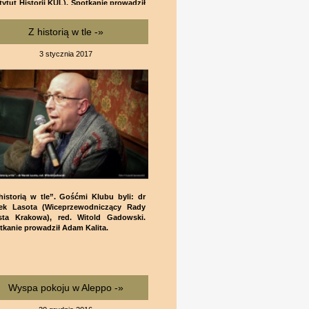
stytut Historii KUL). Spotkanie prowadził
m Kalita
Z historią w tle -»
3 stycznia 2017
historią w tle”. Gośćmi Klubu byli: dr
ek Lasota (Wiceprzewodniczący Rady
sta Krakowa), red. Witold Gadowski.
tkanie prowadził Adam Kalita.
Wyspa pokoju w Aleppo -»