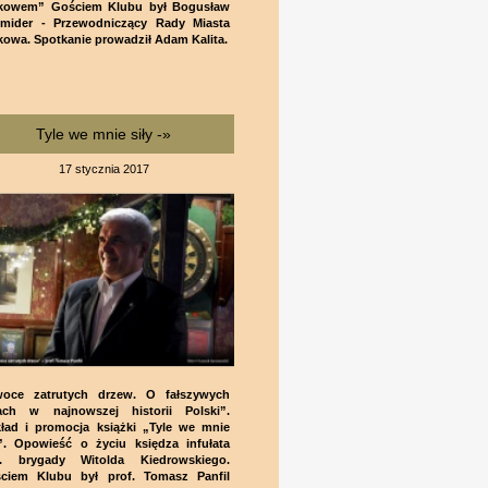
kowem” Gościem Klubu był Bogusław
mider - Przewodniczący Rady Miasta
kowa. Spotkanie prowadził Adam Kalita.
Tyle we mnie siły -»
17 stycznia 2017
oce zatrutych drzew. O fałszywych
ach w najnowszej historii Polski”.
ład i promocja książki „Tyle we mnie
y”. Opowieść o życiu księdza infułata
. brygady Witolda Kiedrowskiego.
ciem Klubu był prof. Tomasz Panfil