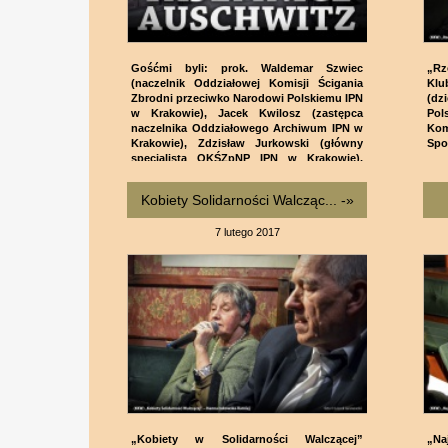
Gośćmi byli: prok. Waldemar Szwiec
„Rz
(naczelnik Oddziałowej Komisji Ścigania
Kl
Zbrodni przeciwko Narodowi Polskiemu IPN
(dz
w Krakowie), Jacek Kwilosz (zastępca
Pol
naczelnika Oddziałowego Archiwum IPN w
Ko
Krakowie), Zdzisław Jurkowski (główny
Spo
specjalista OKŚZpNP IPN w Krakowie).
Spotkanie prowadził Adam Kalita.
Kobiety Solidarności Walcząc... -»
7 lutego 2017
„Kobiety w Solidarności Walczącej”
„Na