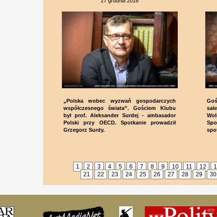
27 grudnia 2016
„Polska wobec wyzwań gospodarczych
Goś
współczesnego świata”. Gościem Klubu
sal
był prof. Aleksander Surdej - ambasador
Wol
Polski przy OECD. Spotkanie prowadził
Spo
Grzegorz Surdy.
spo
1
2
3
4
5
6
7
8
9
10
11
12
1
21
22
23
24
25
26
27
28
29
30