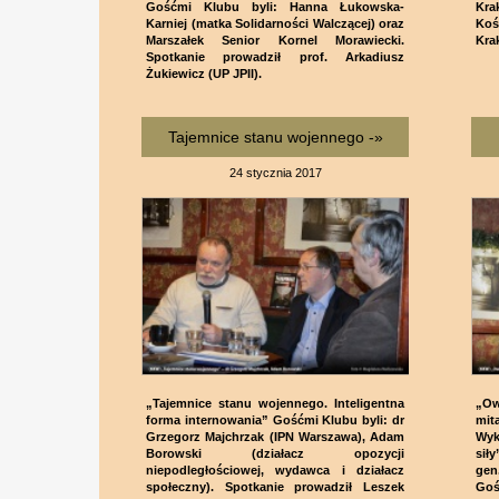
Gośćmi Klubu byli: Hanna Łukowska-
Kra
Karniej (matka Solidarności Walczącej) oraz
Koś
Marszałek Senior Kornel Morawiecki.
Kra
Spotkanie prowadził prof. Arkadiusz
Żukiewicz (UP JPII).
Tajemnice stanu wojennego -»
24 stycznia 2017
„Tajemnice stanu wojennego. Inteligentna
„Ow
forma internowania” Gośćmi Klubu byli: dr
mit
Grzegorz Majchrzak (IPN Warszawa), Adam
Wyk
Borowski (działacz opozycji
sił
niepodległościowej, wydawca i działacz
gen
społeczny). Spotkanie prowadził Leszek
Goś