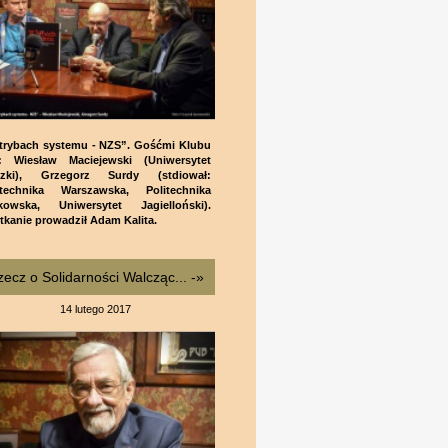
trybach systemu - NZS”. Gośćmi Klubu
i: Wiesław Maciejewski (Uniwersytet
zki), Grzegorz Surdy (stdiował:
itechnika Warszawska, Politechnika
kowska, Uniwersytet Jagielloński).
tkanie prowadził Adam Kalita.
ecz o Solidarności Walcząc... -»
14 lutego 2017