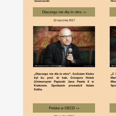
Jaranowski
(In
Ada
Dlaczego nie dla In vitro -»
10 stycznia 2017
„Dlaczego nie dla in vitro”. Gościem Klubu
„Z 
był ks. prof. dr hab. Grzegorz Hołub
Mar
(Uniwersytet Papieski Jana Pawła II w
Mia
Krakowie. Spotkanie prowadził Adam
Spo
Kalita.
Polska w OECD -»