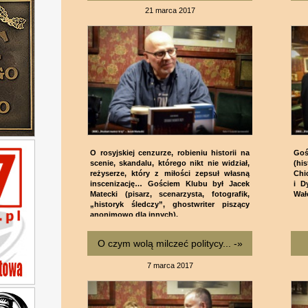
21 marca 2017
O rosyjskiej cenzurze, robieniu historii na
Go
scenie, skandalu, którego nikt nie widział,
(hi
reżyserze, który z miłości zepsuł własną
Chi
inscenizację… Gościem Klubu był Jacek
i D
Matecki (pisarz, scenarzysta, fotografik,
Wał
„historyk śledczy”, ghostwriter piszący
anonimowo dla innych).
O czym wolą milczeć politycy... -»
7 marca 2017