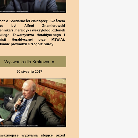
ecz o Solidarności Walczącej”. Gościem
ubu był Alfred Znamierowski
iennikarz, heraldyk i weksylolog, członek
skiego Towarzystwa Heraldycznego i
misji Heraldycznej przy MSWiA).
tkanie prowadził Grzegorz Surdy.
Wyzwania dla Krakowa -»
30 stycznia 2017
jważniejsze wyzwania stojące przed