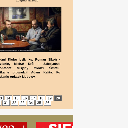
20 grudnia 2016
ćmi Klubu byli: ks. Roman Sikoń -
ezjanin, Michał Król - Salezjański
ontariat Misyjny Młodzi Światu.
tkanie prowadził Adam Kalita. Po
tkaniu opłatek klubowy.
3
14
15
16
17
18
19
20
31
32
33
34
35
36