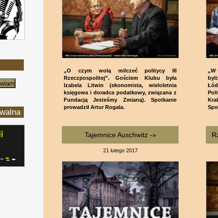
„O czym wolą milczeć politycy III
„W 
Rzeczpospolitej”. Gościem Klubu była
byl
Izabela Litwin (ekonomista, wieloletnia
Łód
księgowa i doradca podatkowy, związana z
Pol
Fundacją Jesteśmy Zmianą). Spotkanie
Kra
prowadził Artur Rogala.
Spo
iwalna
Tajemnice Auschwitz -»
Rz
21 lutego 2017