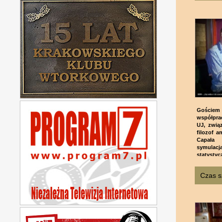
Gościem 
współpra
UJ, związ
filozof a
Capała 
symulac
statystyc
Czas s