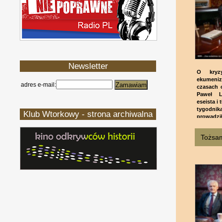
Newsletter
O kryzy
ekumenizm
adres e-mail:
czasach 
Paweł Li
eseista i 
tygodni
Klub Wtorkowy - strona archiwalna
prowadzi
Tożsam