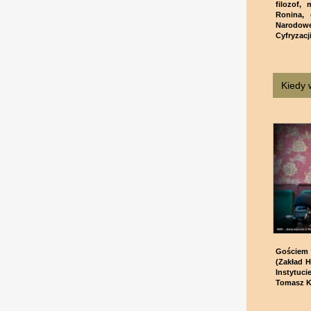
filozof,
Ronina, 
Narodowe
Cyfryzacji
Kiedy 
Gościem
(Zakład H
Instytuci
Tomasz K