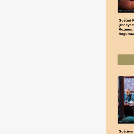
Gośćmi K
(kandyda
Rozmus.
Bogusław 
Gościem K