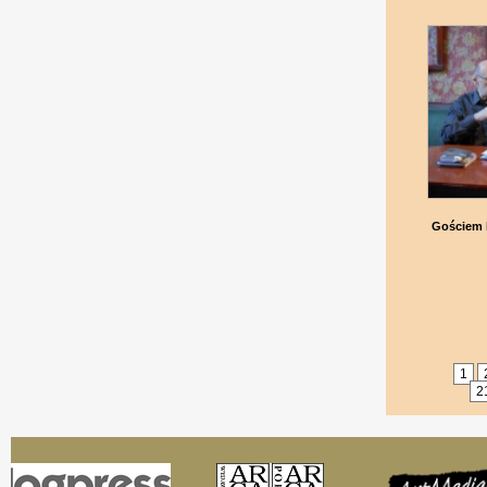
Gościem k
1
2