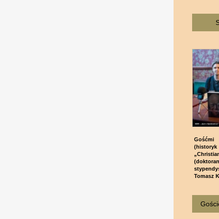
S
Gośćmi 
(historyk
„Christi
(doktor
stypendy
Tomasz K
Goście