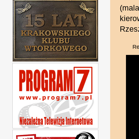
(mal
kiero
Rzes
Re