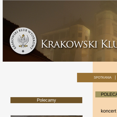
SPOTKANIA
POLEC
Polecamy
koncert