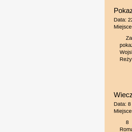
Pokaz
Data: 2
Miejsce
Za
poka
Wojs
Reżys
Wiec
Data: 8
Miejsce
8 
Roma