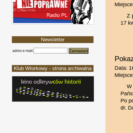
Miejsce
Z 
17 k
Newsletter
adres e-mail:
Pokaz
Data: 1
Klub Wtorkowy - strona archiwalna
Miejsce
W 
Pańs
Po p
dr. 